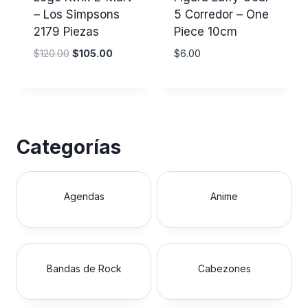
– Los Simpsons
5 Corredor – One
2179 Piezas
Piece 10cm
E
E
$
120.00
$
105.00
$
6.00
l
l
p
p
r
r
e
e
c
c
Categorías
i
i
o
o
o
a
r
c
Agendas
Anime
i
t
g
u
i
a
n
l
Bandas de Rock
Cabezones
a
e
l
s
e
: