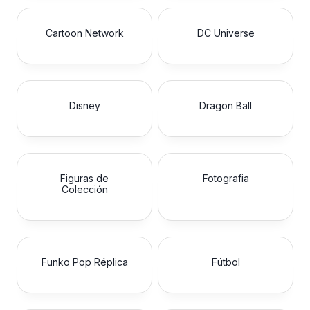
r
$
a
1
Cartoon Network
DC Universe
:
0
$
5
1
.
2
0
Disney
Dragon Ball
0
0
.
.
0
0
.
Figuras de
Fotografia
Colección
Funko Pop Réplica
Fútbol