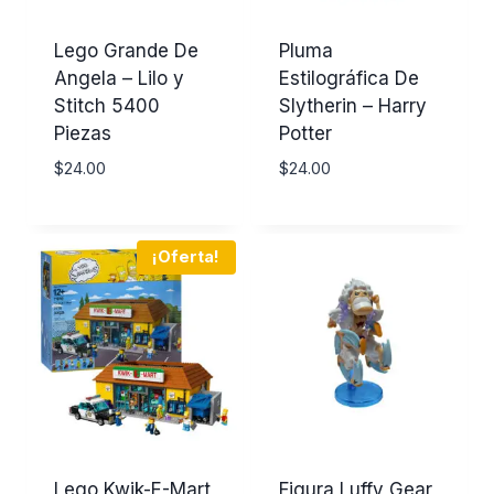
Lego Grande De
Pluma
Angela – Lilo y
Estilográfica De
Stitch 5400
Slytherin – Harry
Piezas
Potter
$
24.00
$
24.00
¡Oferta!
Lego Kwik-E-Mart
Figura Luffy Gear